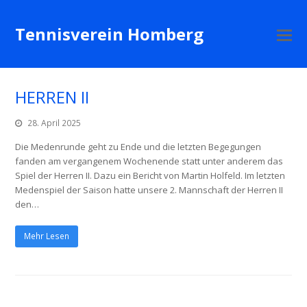
Tennisverein Homberg
M
M
ö
HERREN II
28. April 2025
Die Medenrunde geht zu Ende und die letzten Begegungen
fanden am vergangenem Wochenende statt unter anderem das
Spiel der Herren II. Dazu ein Bericht von Martin Holfeld. Im letzten
Medenspiel der Saison hatte unsere 2. Mannschaft der Herren II
den…
Mehr Lesen